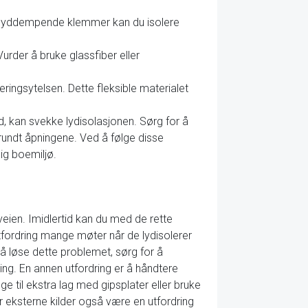
r lyddempende klemmer kan du isolere
urder å bruke glassfiber eller
eringsytelsen. Dette fleksible materialet
d, kan svekke lydisolasjonen. Sørg for å
undt åpningene. Ved å følge disse
ig boemiljø.
veien. Imidlertid kan du med de rette
 utfordring mange møter når de lydisolerer
å løse dette problemet, sørg for å
ring. En annen utfordring er å håndtere
e til ekstra lag med gipsplater eller bruke
er eksterne kilder også være en utfordring