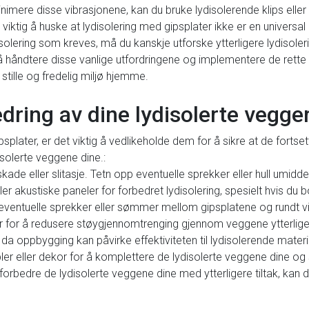
nimere disse vibrasjonene, kan du bruke lydisolerende klips eller e
 viktig å huske at lydisolering med gipsplater ikke er en universa
solering som kreves, må du kanskje utforske ytterligere lydisoler
d å håndtere disse vanlige utfordringene og implementere de rette 
tille og fredelig miljø hjemme.
dring av dine lydisolerte vegge
plater, er det viktig å vedlikeholde dem for å sikre at de fortset
isolerte veggene dine.:
ade eller slitasje. Tetn opp eventuelle sprekker eller hull umiddel
ller akustiske paneler for forbedret lydisolering, spesielt hvis du b
eventuelle sprekker eller sømmer mellom gipsplatene og rundt vin
pper for å redusere støygjennomtrenging gjennom veggene ytterlige
 da oppbygging kan påvirke effektiviteten til lydisolerende materi
er eller dekor for å komplettere de lydisolerte veggene dine og 
orbedre de lydisolerte veggene dine med ytterligere tiltak, kan d