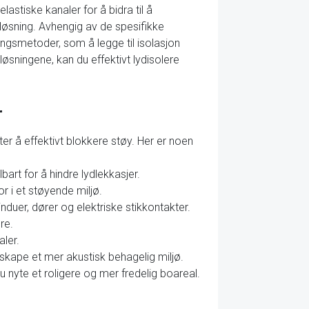
lastiske kanaler for å bidra til å
l løsning. Avhengig av de spesifikke
ingsmetoder, som å legge til isolasjon
løsningene, kan du effektivt lydisolere
r
ter å effektivt blokkere støy. Her er noen
bart for å hindre lydlekkasjer.
or i et støyende miljø.
duer, dører og elektriske stikkontakter.
re.
aler.
skape et mer akustisk behagelig miljø.
u nyte et roligere og mer fredelig boareal.