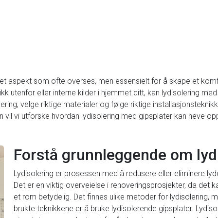
 et aspekt som ofte overses, men essensielt for å skape et komf
k utenfor eller interne kilder i hjemmet ditt, kan lydisolering med 
ring, velge riktige materialer og følge riktige installasjonsteknik
n vil vi utforske hvordan lydisolering med gipsplater kan heve opp
Forstå grunnleggende om lyd
Lydisolering er prosessen med å redusere eller eliminere ly
Det er en viktig overveielse i renoveringsprosjekter, da det
et rom betydelig. Det finnes ulike metoder for lydisolering, 
brukte teknikkene er å bruke lydisolerende gipsplater. Lydiso