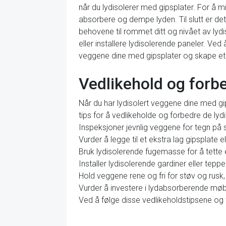
når du lydisolerer med gipsplater. For å mi
absorbere og dempe lyden. Til slutt er det
behovene til rommet ditt og nivået av lydi
eller installere lydisolerende paneler. Ve
veggene dine med gipsplater og skape et s
Vedlikehold og forbe
Når du har lydisolert veggene dine med gips
tips for å vedlikeholde og forbedre de lyd
Inspeksjoner jevnlig veggene for tegn på sk
Vurder å legge til et ekstra lag gipsplate e
Bruk lydisolerende fugemasse for å tette 
Installer lydisolerende gardiner eller te
Hold veggene rene og fri for støv og rusk,
Vurder å investere i lydabsorberende møbl
Ved å følge disse vedlikeholdstipsene og f