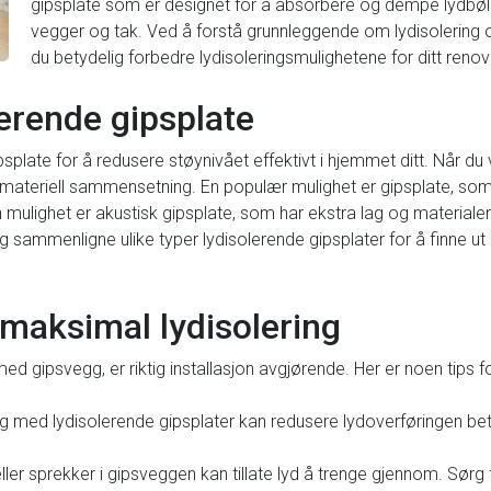
gipsplate som er designet for å absorbere og dempe lydbølg
vegger og tak. Ved å forstå grunnleggende om lydisolering og
du betydelig forbedre lydisoleringsmulighetene for ditt renov
lerende gipsplate
gipsplate for å redusere støynivået effektivt i hjemmet ditt. Når du
 materiell sammensetning. En populær mulighet er gipsplate, som
en mulighet er akustisk gipsplate, som har ekstra lag og materia
og sammenligne ulike typer lydisolerende gipsplater for å finne ut
r maksimal lydisolering
ed gipsvegg, er riktig installasjon avgjørende. Her er noen tips 
e lag med lydisolerende gipsplater kan redusere lydoverføringen bety
 eller sprekker i gipsveggen kan tillate lyd å trenge gjennom. Sørg