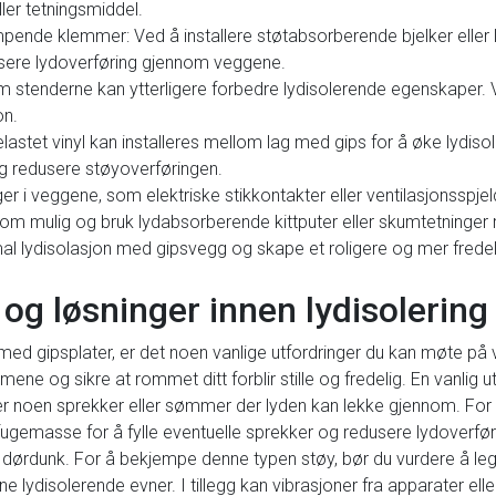
er tetningsmiddel.
mpende klemmer: Ved å installere støtabsorberende bjelker elle
usere lydoverføring gjennom veggene.
om stenderne kan ytterligere forbedre lydisolerende egenskaper. V
on.
lastet vinyl kan installeres mellom lag med gips for å øke lydisol
og redusere støyoverføringen.
r i veggene, som elektriske stikkontakter eller ventilasjonsspjel
 mulig og bruk lydabsorberende kittputer eller skumtetninger r
al lydisolasjon med gipsvegg og skape et roligere og mer fredel
 og løsninger innen lydisolering
med gipsplater, er det noen vanlige utfordringer du kan møte på 
mene og sikre at rommet ditt forblir stille og fredelig. En vanlig
 er noen sprekker eller sømmer der lyden kan lekke gjennom. For 
tt fugemasse for å fylle eventuelle sprekker og redusere lydoverfø
 dørdunk. For å bekjempe denne typen støy, bør du vurdere å legg
e lydisolerende evner. I tillegg kan vibrasjoner fra apparater ell