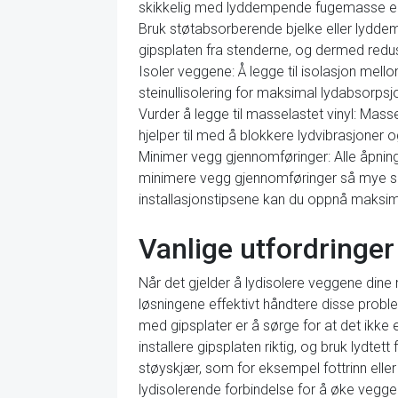
skikkelig med lyddempende fugemasse ell
Bruk støtabsorberende bjelke eller lydde
gipsplaten fra stenderne, og dermed red
Isoler veggene: Å legge til isolasjon mell
steinullisolering for maksimal lydabsorpsj
Vurder å legge til masselastet vinyl: Masse
hjelper til med å blokkere lydvibrasjoner 
Minimer vegg gjennomføringer: Alle åpninge
minimere vegg gjennomføringer så mye som
installasjonstipsene kan du oppnå maksim
Vanlige utfordringer
Når det gjelder å lydisolere veggene dine 
løsningene effektivt håndtere disse proble
med gipsplater er å sørge for at det ikke
installere gipsplaten riktig, og bruk lydte
støyskjær, som for eksempel fottrinn eller
lydisolerende forbindelse for å øke veggen