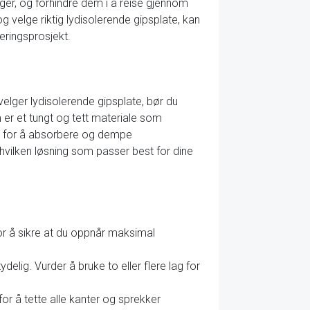
er, og forhindre dem i å reise gjennom
 velge riktig lydisolerende gipsplate, kan
eringsprosjekt.
 velger lydisolerende gipsplate, bør du
 er et tungt og tett materiale som
ler for å absorbere og dempe
 hvilken løsning som passer best for dine
for å sikre at du oppnår maksimal
delig. Vurder å bruke to eller flere lag for
 for å tette alle kanter og sprekker